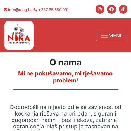
info@ulog.ba
+387 65 650 001
MENU
O
nama
Mi ne pokušavamo, mi rješavamo
problem!
Dobrodošli na mjesto gdje se zavisnost od
kockanja rješava na prirodan, siguran i
dugoročan način – bez lijekova, zabrana i
ograničenja. Naš pristup je zasnovan na